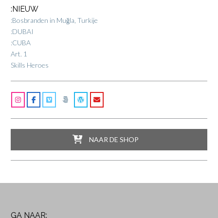
:NIEUW
:Bosbranden in Muğla, Turkije
:DUBAI
:CUBA
Art. 1
Skills Heroes
NAAR DE SHOP
GA NAAR: